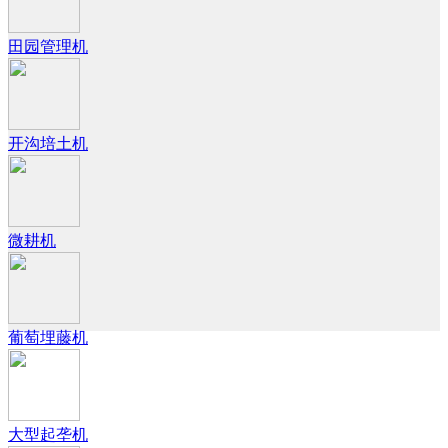
田园管理机
开沟培土机
微耕机
葡萄埋藤机
大型起垄机