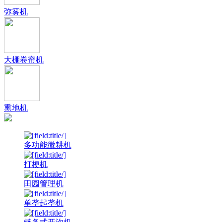
弥雾机
大棚卷帘机
熏地机
多功能微耕机
打梗机
田园管理机
单垄起垄机