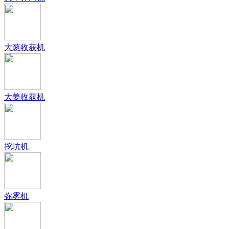
大葱收获机
大姜收获机
挖坑机
弥雾机