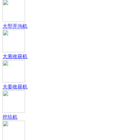
大型开沟机
大葱收获机
大姜收获机
挖坑机