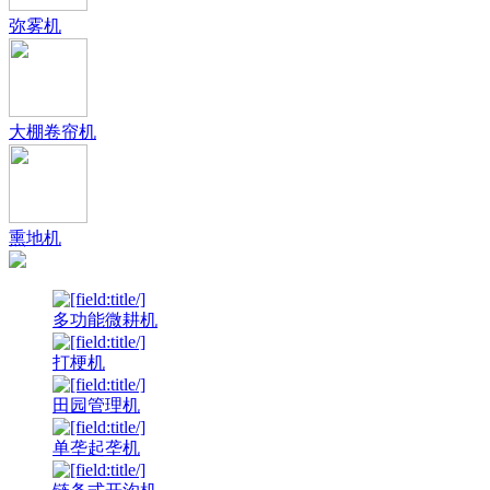
弥雾机
大棚卷帘机
熏地机
多功能微耕机
打梗机
田园管理机
单垄起垄机