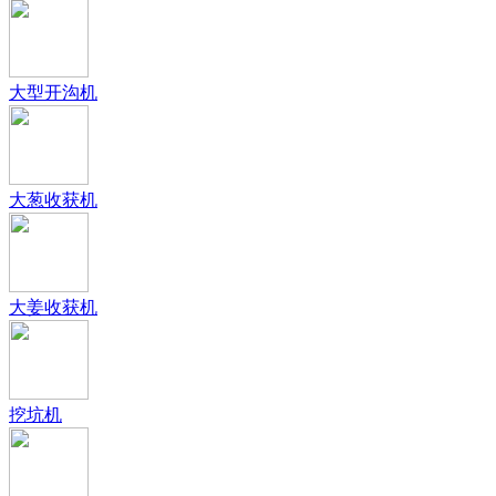
大型开沟机
大葱收获机
大姜收获机
挖坑机