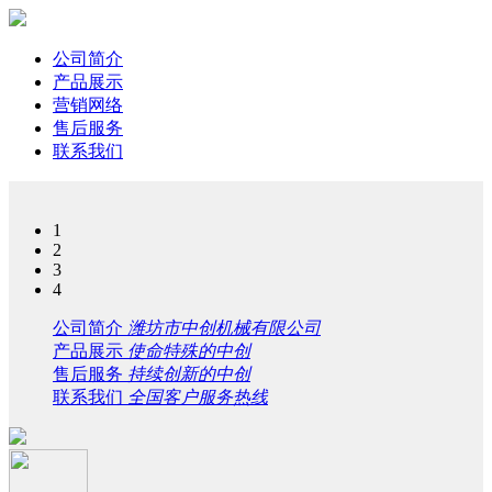
公司简介
产品展示
营销网络
售后服务
联系我们
1
2
3
4
公司简介
潍坊市中创机械有限公司
产品展示
使命特殊的中创
售后服务
持续创新的中创
联系我们
全国客户服务热线