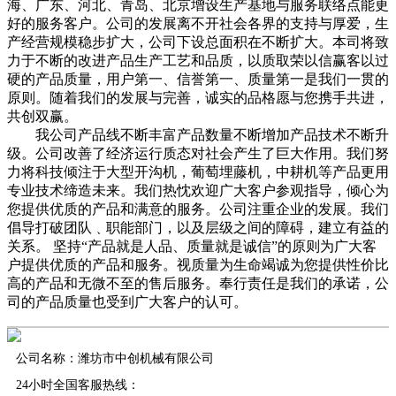
海、广东、河北、青岛、北京增设生产基地与服务联络点能更
好的服务客户。公司的发展离不开社会各界的支持与厚爱，生
产经营规模稳步扩大，公司下设总面积在不断扩大。本司将致
力于不断的改进产品生产工艺和品质，以质取荣以信赢客以过
硬的产品质量，用户第一、信誉第一、质量第一是我们一贯的
原则。随着我们的发展与完善，诚实的品格愿与您携手共进，
共创双赢。
我公司产品线不断丰富产品数量不断增加产品技术不断升
级。公司改善了经济运行质态对社会产生了巨大作用。我们努
力将科技倾注于大型开沟机，葡萄埋藤机，中耕机等产品更用
专业技术缔造未来。我们热忱欢迎广大客户参观指导，倾心为
您提供优质的产品和满意的服务。公司注重企业的发展。我们
倡导打破团队﹑职能部门，以及层级之间的障碍，建立有益的
关系。 坚持“产品就是人品、质量就是诚信”的原则为广大客
户提供优质的产品和服务。视质量为生命竭诚为您提供性价比
高的产品和无微不至的售后服务。奉行责任是我们的承诺，公
司的产品质量也受到广大客户的认可。
公司名称：潍坊市中创机械有限公司
24小时全国客服热线：