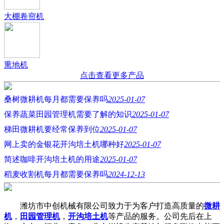
大棚卷帘机
熏地机
点击查看更多产品
桑树微耕机每月都需要保养吗
2025-01-07
保养蔬菜田园管理机需要了解的知识
2025-01-07
梯田微耕机要经常保养到位
2025-01-07
网上卖的金银花开沟培土机哪种好
2025-01-07
简述咖啡开沟培土机的用途
2025-01-07
稻麦收割机每月都需要保养吗
2024-12-13
潍坊市中创机械有限公司致力于为客户打造高质量的
微耕
机
，
田园管理机
，
开沟培土机
等产品的服务。公司先后在上