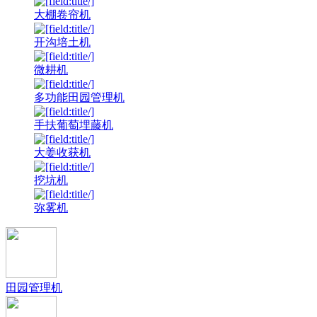
大棚卷帘机
开沟培土机
微耕机
多功能田园管理机
手扶葡萄埋藤机
大姜收获机
挖坑机
弥雾机
田园管理机